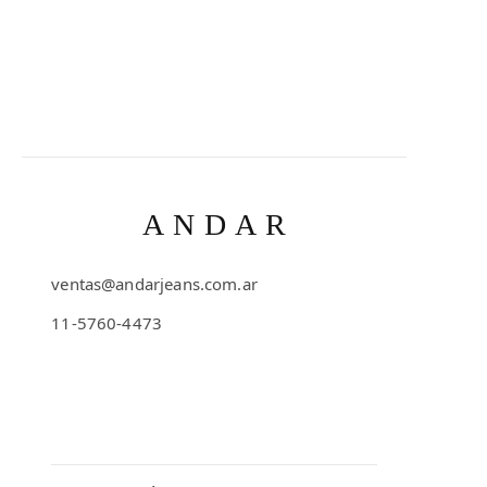
Sin
resultados
ANDAR
ventas@andarjeans.com.ar
11-5760-4473
Emilio Lamarca 481