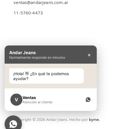
ventas@andarjeans.com.ar
11-5760-4473
Emilio Lamarca 481
Andar Jeans
×
Normalmente responde en minutos
INFORMACIÓN
Preguntas Frecuentes
¡Hola! 👋 ¿En qué te podemos
NOSOTROS
ayudar?
Cómo comprar
Conocé Andar Jeans
SHOP
Guía de talles
Contacto
Ventas
V
Ver colección
Atención al cliente
Términos y condiciones
NEW IN
Política de Privacidad
Copyright ©
2026
Andar Jeans. Hecho por
byme.
Lookbook