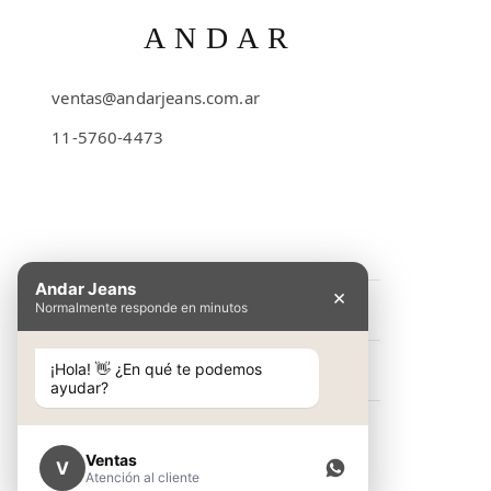
ANDAR
ventas@andarjeans.com.ar
11-5760-4473
Emilio Lamarca 481
Andar Jeans
×
Normalmente responde en minutos
INFORMACIÓN
Preguntas Frecuentes
¡Hola! 👋 ¿En qué te podemos
NOSOTROS
ayudar?
Cómo comprar
Conocé Andar Jeans
SHOP
Guía de talles
Contacto
Ventas
V
Ver colección
Atención al cliente