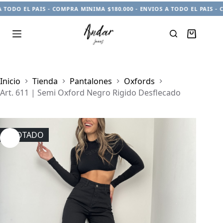
O EL PAIS - COMPRA MINIMA $180.000 - ENVIOS A TODO EL PAIS - COMP
Carro
de
compra
Inicio
Tienda
Pantalones
Oxfords
Art. 611 | Semi Oxford Negro Rigido Desflecado
AGOTADO