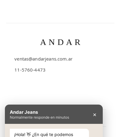
ANDAR
ventas@andarjeans.com.ar
11-5760-4473
Emilio Lamarca 481
Andar Jeans
×
Normalmente responde en minutos
INFORMACIÓN
Preguntas Frecuentes
¡Hola! 👋 ¿En qué te podemos
NOSOTROS