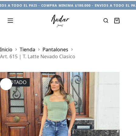
 TODO EL PAIS - COMPRA MINIMA $180.000 - ENVIOS A TODO EL PAIS - 
Carro
de
compra
Inicio
Tienda
Pantalones
Art. 615 | T. Latte Nevado Clasico
AGOTADO