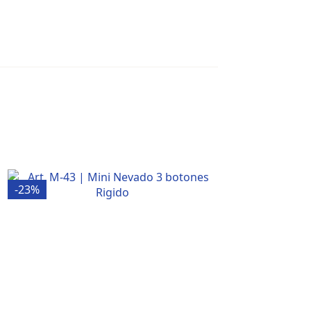
-23%
-4%