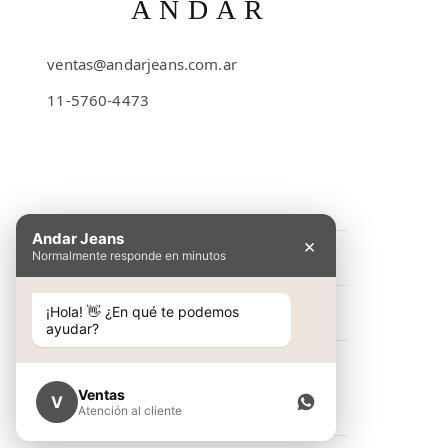
ANDAR
ventas@andarjeans.com.ar
11-5760-4473
Emilio Lamarca 481
Andar Jeans
×
Normalmente responde en minutos
INFORMACIÓN
Preguntas Frecuentes
¡Hola! 👋 ¿En qué te podemos
NOSOTROS
ayudar?
Cómo comprar
Conocé Andar Jeans
SHOP
Guía de talles
Contacto
Ventas
V
Ver colección
Atención al cliente
Términos y condiciones
NEW IN