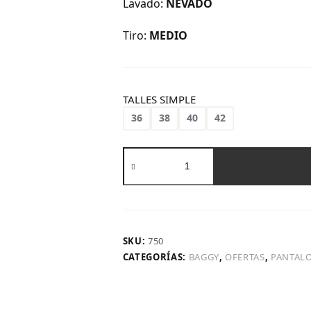
Lavado:
NEVADO
Tiro:
MEDIO
TALLES SIMPLE
36
38
40
42
Art.
750
|
Baggy
Carpintero
Nevado
Oscuro
SKU:
750
H/Gris
CATEGORÍAS:
BAGGY
,
OFERTAS
,
PANTAL
cantidad