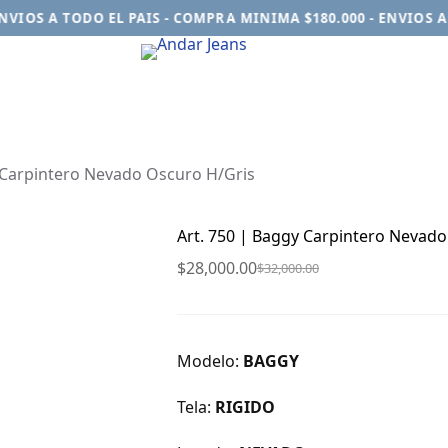
IOS A TODO EL PAIS - COMPRA MINIMA $180.000 - ENVIOS A T
 Carpintero Nevado Oscuro H/Gris
Art. 750 | Baggy Carpintero Nevad
$
28,000.00
$
32,000.00
El
El
precio
precio
original
actual
era:
es:
Modelo:
BAGGY
$32,000.00.
$28,000.00.
Tela:
RIGIDO