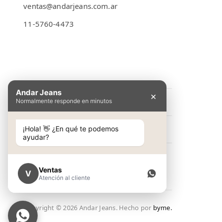
ventas@andarjeans.com.ar
11-5760-4473
Emilio Lamarca 481
Andar Jeans
×
Normalmente responde en minutos
INFORMACIÓN
Preguntas Frecuentes
¡Hola! 👋 ¿En qué te podemos
NOSOTROS
ayudar?
Cómo comprar
Conocé Andar Jeans
SHOP
Guía de talles
Contacto
Ventas
V
Ver colección
Atención al cliente
Términos y condiciones
NEW IN
Política de Privacidad
Copyright ©
2026
Andar Jeans. Hecho por
byme.
Lookbook