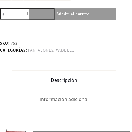
Art.
Añadir al carrito
753
|
Wide
Leg
Gris
SKU:
753
IAGO
CATEGORÍAS:
PANTALONES
,
WIDE LEG
TM
cantidad
Descripción
Información adicional