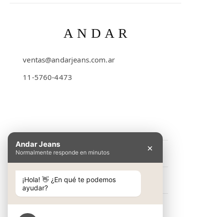
ANDAR
ventas@andarjeans.com.ar
11-5760-4473
Emilio Lamarca 481
Andar Jeans
×
Normalmente responde en minutos
INFORMACIÓN
Preguntas Frecuentes
¡Hola! 👋 ¿En qué te podemos
NOSOTROS
ayudar?
Cómo comprar
Conocé Andar Jeans
SHOP
Guía de talles