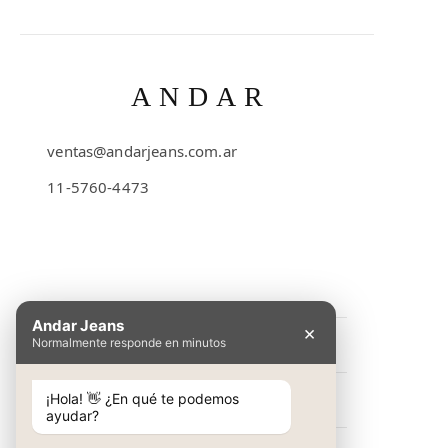
ANDAR
ventas@andarjeans.com.ar
11-5760-4473
Emilio Lamarca 481
Andar Jeans
×
Normalmente responde en minutos
INFORMACIÓN
Preguntas Frecuentes
¡Hola! 👋 ¿En qué te podemos
NOSOTROS
ayudar?
Cómo comprar
Conocé Andar Jeans