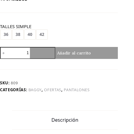
TALLES SIMPLE
36
38
40
42
Art.
Añadir al carrito
809
|
Pant
Star
Nevado
SKU:
809
H/Gris
CATEGORÍAS:
BAGGY
,
OFERTAS
,
PANTALONES
cantidad
Descripción