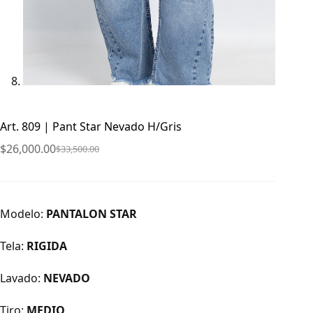
Art. 809 | Pant Star Nevado H/Gris
$
26,000.00
$
33,500.00
El
El
precio
precio
original
actual
era:
es:
Modelo:
PANTALON STAR
$33,500.00.
$26,000.00.
Tela:
RIGIDA
Lavado:
NEVADO
Tiro:
MEDIO