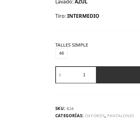
Lavado:
AZUL
Tiro:
INTERMEDIO
TALLES SIMPLE
46
Art.
824
|
Oxford
Azul
Largo
Detalle
SKU:
824
Bolsillo
CATEGORÍAS:
OXFORDS
,
PANTALONES
H/M
cantidad