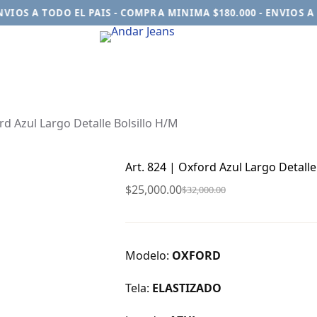
IOS A TODO EL PAIS - COMPRA MINIMA $180.000 - ENVIOS A T
rd Azul Largo Detalle Bolsillo H/M
Art. 824 | Oxford Azul Largo Detalle
$
25,000.00
$
32,000.00
El
El
precio
precio
original
actual
era:
es:
Modelo:
OXFORD
$32,000.00.
$25,000.00.
Tela:
ELASTIZADO