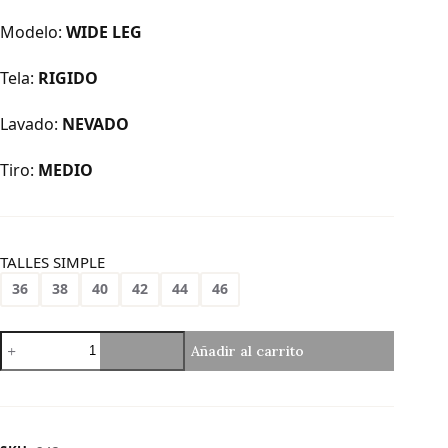
Modelo:
WIDE LEG
Tela:
RIGIDO
Lavado:
NEVADO
Tiro:
MEDIO
TALLES SIMPLE
36
38
40
42
44
46
Art.
Añadir al carrito
843
|
Wide
Leg
Nevado