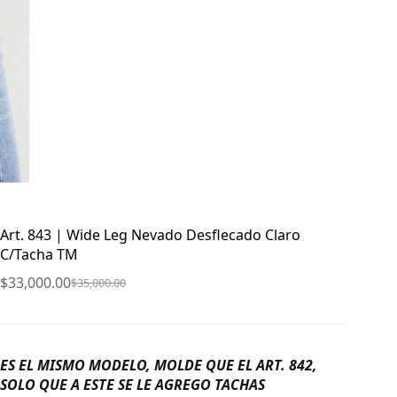
Art. 843 | Wide Leg Nevado Desflecado Claro
C/Tacha TM
$
33,000.00
$
35,000.00
El
El
precio
precio
original
actual
era:
es:
ES EL MISMO MODELO, MOLDE QUE EL ART. 842,
$35,000.00.
$33,000.00.
SOLO QUE A ESTE SE LE AGREGO TACHAS