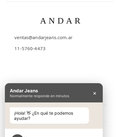
ANDAR
ventas@andarjeans.com.ar
11-5760-4473
Emilio Lamarca 481
Andar Jeans
×
Normalmente responde en minutos
INFORMACIÓN
Preguntas Frecuentes
¡Hola! 👋 ¿En qué te podemos
NOSOTROS
ayudar?
Cómo comprar
Conocé Andar Jeans
SHOP
Guía de talles