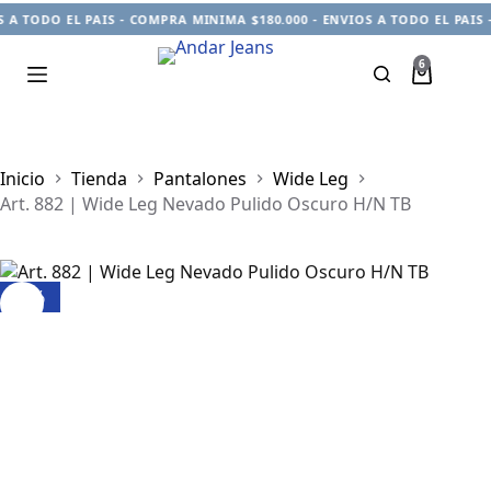
A TODO EL PAIS - COMPRA MINIMA $180.000 - ENVIOS A TODO EL PAIS -
6
Carro
de
compra
Inicio
Tienda
Pantalones
Wide Leg
Art. 882 | Wide Leg Nevado Pulido Oscuro H/N TB
-6%