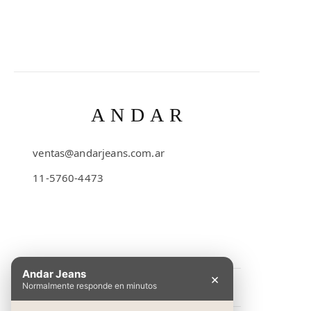
ANDAR
ventas@andarjeans.com.ar
11-5760-4473
Emilio Lamarca 481
Andar Jeans
×
Normalmente responde en minutos
INFORMACIÓN