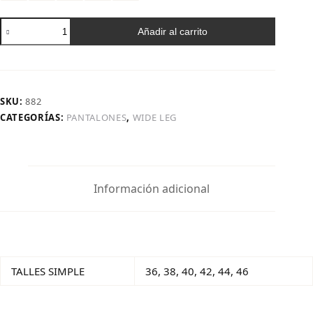
Art.
Añadir al carrito
882
|
Wide
Leg
Nevado
SKU:
882
Pulido
CATEGORÍAS:
PANTALONES
,
WIDE LEG
Oscuro
H/N
TB
cantidad
Información adicional
TALLES SIMPLE
36, 38, 40, 42, 44, 46