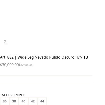
Art. 882 | Wide Leg Nevado Pulido Oscuro H/N TB
$
30,000.00
$
32,000.00
El
El
precio
precio
original
actual
era:
es:
$32,000.00.
$30,000.00.
TALLES SIMPLE
36
38
40
42
44