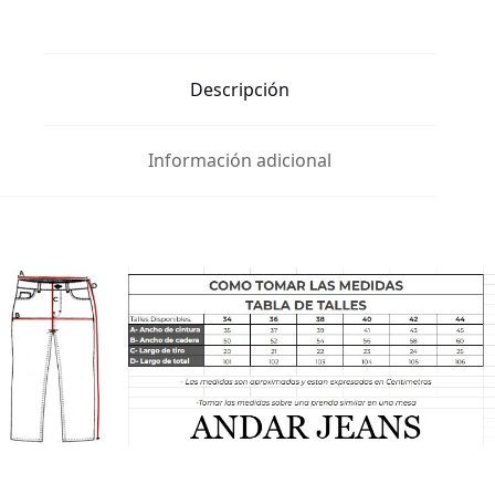
H/Gris
TB
cantidad
Descripción
Información adicional