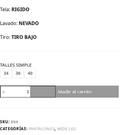
Tela:
RIGIDO
Lavado:
NEVADO
Tiro:
TIRO BAJO
TALLES SIMPLE
34
36
40
Art.
Añadir al carrito
894
|
Wide
Leg
Nevado
SKU:
894
Tapa
CATEGORÍAS:
PANTALONES
,
WIDE LEG
Atras