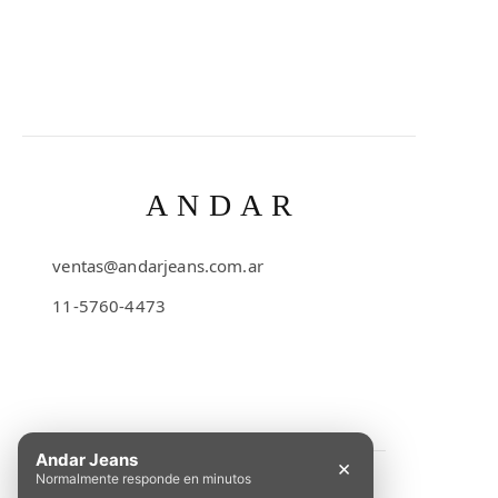
ANDAR
ventas@andarjeans.com.ar
11-5760-4473
Emilio Lamarca 481
Andar Jeans
×
Normalmente responde en minutos
INFORMACIÓN