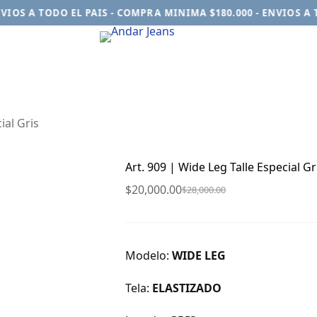
OS A TODO EL PAIS - COMPRA MINIMA $180.000 - ENVIOS A TO
ial Gris
Art. 909 | Wide Leg Talle Especial Gr
$
20,000.00
$
28,000.00
El
El
precio
precio
original
actual
era:
es:
Modelo:
WIDE LEG
$28,000.00.
$20,000.00.
Tela:
ELASTIZADO