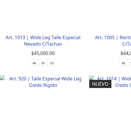
Art. 1013 | Wide Leg Talle Especial
Art. 1005 | Rec
Nevado C/Tachas
C/T
$
45,000.00
$
44,
48
50
52
48
NUEVO