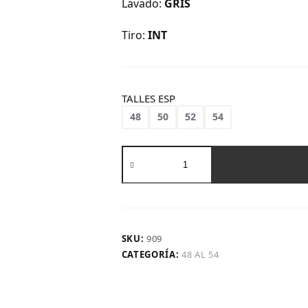
Lavado:
GRIS
Tiro:
INT
TALLES ESP
48
50
52
54
Art.
909
|
Wide
Leg
Talle
Especial
SKU:
909
Gris
CATEGORÍA:
48 AL 54
cantidad