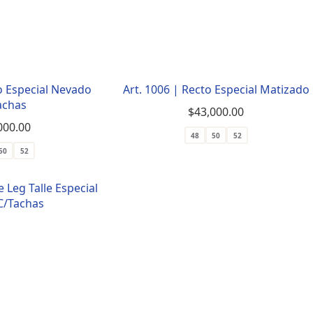
to Especial Nevado
Art. 1006 | Recto Especial Matizado
achas
$
43,000.00
000.00
48
50
52
50
52