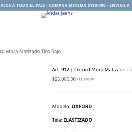
OS A TODO EL PAIS - COMPRA MINIMA $180.000 - ENVIOS A TO
ord Mora Matizado Tiro Bajo
Art. 912 | Oxford Mora Matizado Ti
$
25,000.00
$
33,000.00
El
El
precio
precio
original
actual
era:
es:
Modelo:
OXFORD
$33,000.00.
$25,000.00.
Tela:
ELASTIZADO