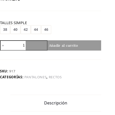
TALLES SIMPLE
38
40
42
44
46
Art.
Añadir al carrito
917
|
Recto
Oxido
Claro
SKU:
917
Clasico
CATEGORÍAS:
PANTALONES
,
RECTOS
cantidad
Descripción