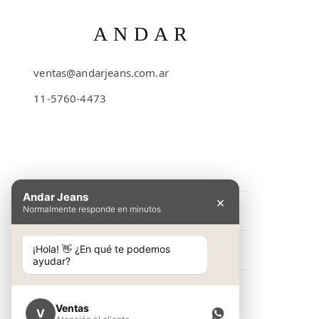
ANDAR
ventas@andarjeans.com.ar
11-5760-4473
Emilio Lamarca 481
Andar Jeans
×
Normalmente responde en minutos
INFORMACIÓN
Preguntas Frecuentes
¡Hola! 👋 ¿En qué te podemos
NOSOTROS
ayudar?
Cómo comprar
Conocé Andar Jeans
SHOP
Guía de talles
Contacto
Ventas
V
Ver colección