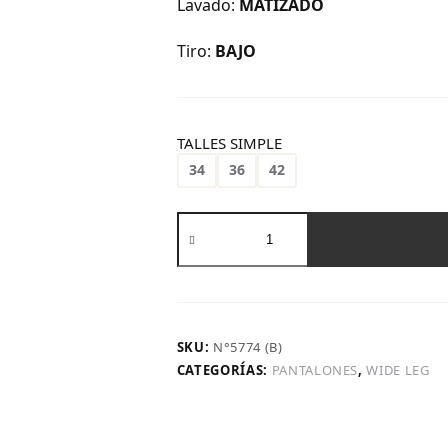
Lavado:
MATIZADO
Tiro:
BAJO
TALLES SIMPLE
34
36
42
Art.
961
|
Wide
Leg
Matizado
Con
SKU:
N°5774 (B)
Tapa
CATEGORÍAS:
PANTALONES
,
WIDE LEG
cantidad