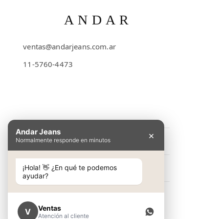
ANDAR
ventas@andarjeans.com.ar
11-5760-4473
Emilio Lamarca 481
Andar Jeans
×
Normalmente responde en minutos
INFORMACIÓN
Preguntas Frecuentes
¡Hola! 👋 ¿En qué te podemos
NOSOTROS
ayudar?
Cómo comprar
Conocé Andar Jeans
SHOP
Guía de talles
Contacto
Ventas
V
Ver colección
Atención al cliente