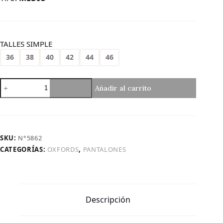
TALLES SIMPLE
36
38
40
42
44
46
Art.
Añadir al carrito
981
|
Mega
Oxford
Matizado
SKU:
N°5862
Desflecado
CATEGORÍAS:
OXFORDS
,
PANTALONES
Corto
cantidad
Descripción