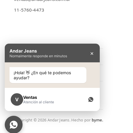
11-5760-4473
Emilio Lamarca 481
Andar Jeans
×
Normalmente responde en minutos
INFORMACIÓN
Preguntas Frecuentes
¡Hola! 👋 ¿En qué te podemos
NOSOTROS
ayudar?
Cómo comprar
Conocé Andar Jeans
SHOP
Guía de talles
Contacto
Ventas
V
Ver colección
Atención al cliente
Términos y condiciones
NEW IN
Política de Privacidad
Copyright ©
2026
Andar Jeans. Hecho por
byme.
Lookbook