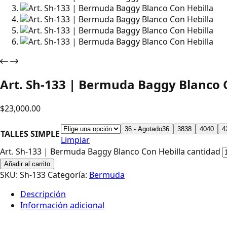
Art. Sh-133 | Bermuda Baggy Blanco 
$
23,000.00
36 - Agotado
36
38
38
40
40
4
TALLES SIMPLE
Limpiar
Art. Sh-133 | Bermuda Baggy Blanco Con Hebilla cantidad
Añadir al carrito
SKU:
Sh-133
Categoría:
Bermuda
Descripción
Información adicional