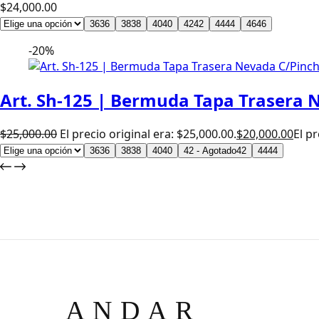
$
24,000.00
36
36
38
38
40
40
42
42
44
44
46
46
-20%
Art. Sh-125 | Bermuda Tapa Trasera 
$
25,000.00
El precio original era: $25,000.00.
$
20,000.00
El pr
36
36
38
38
40
40
42 - Agotado
42
44
44
ANDAR