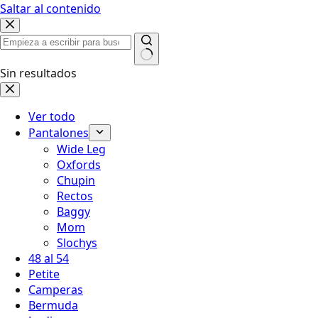
Saltar al contenido
Sin resultados
Ver todo
Pantalones
Wide Leg
Oxfords
Chupin
Rectos
Baggy
Mom
Slochys
48 al 54
Petite
Camperas
Bermuda