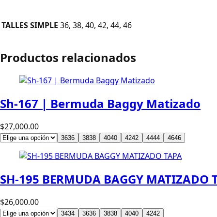
TALLES SIMPLE
36, 38, 40, 42, 44, 46
Productos relacionados
Sh-167 | Bermuda Baggy Matizado
$
27,000.00
36
36
38
38
40
40
42
42
44
44
46
46
SH-195 BERMUDA BAGGY MATIZADO 
$
26,000.00
34
34
36
36
38
38
40
40
42
42