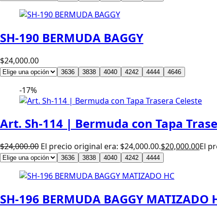
SH-190 BERMUDA BAGGY
$
24,000.00
36
36
38
38
40
40
42
42
44
44
46
46
-17%
Art. Sh-114 | Bermuda con Tapa Trase
$
24,000.00
El precio original era: $24,000.00.
$
20,000.00
El pr
36
36
38
38
40
40
42
42
44
44
SH-196 BERMUDA BAGGY MATIZADO 