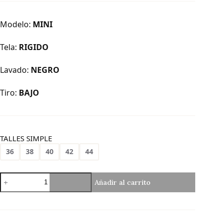
Modelo:
MINI
Tela:
RIGIDO
Lavado:
NEGRO
Tiro:
BAJO
TALLES SIMPLE
36
38
40
42
44
M-
Añadir al carrito
74
|
Mini
Negra