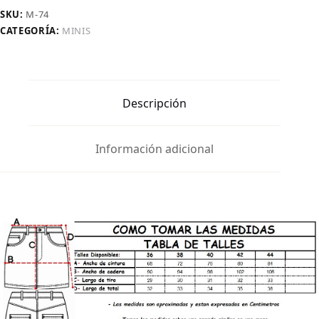
Con
SKU:
M-74
Tachas
CATEGORÍA:
MINIS
Tiro
Bajo
cantidad
Descripción
Información adicional