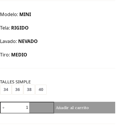
Modelo:
MINI
Tela:
RIGIDO
Lavado:
NEVADO
Tiro:
MEDIO
TALLES SIMPLE
34
36
38
40
M-
Añadir al carrito
79
|
Mini
Nevada