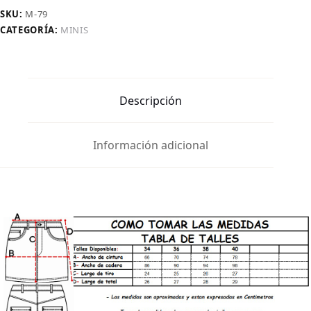
2
SKU:
M-79
Botones
CATEGORÍA:
MINIS
Pulido
cantidad
Descripción
Información adicional