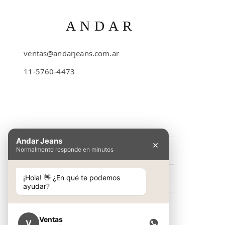
ANDAR
ventas@andarjeans.com.ar
11-5760-4473
Emilio Lamarca 481
Andar Jeans
×
Normalmente responde en minutos
INFORMACIÓN
Preguntas Frecuentes
¡Hola! 👋 ¿En qué te podemos
NOSOTROS
ayudar?
Cómo comprar
Conocé Andar Jeans
SHOP
Guía de talles
Contacto
Ventas
V