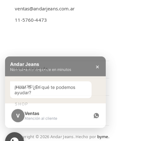
ventas@andarjeans.com.ar
11-5760-4473
Emilio Lamarca 481
Andar Jeans
×
Normalmente responde en minutos
INFORMACIÓN
Preguntas Frecuentes
¡Hola! 👋 ¿En qué te podemos
NOSOTROS
ayudar?
Cómo comprar
Conocé Andar Jeans
SHOP
Guía de talles
Contacto
Ventas
V
Ver colección
Atención al cliente
Términos y condiciones
NEW IN
Política de Privacidad
Copyright ©
2026
Andar Jeans. Hecho por
byme.
Lookbook