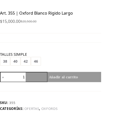
Art. 355 | Oxford Blanco Rigido Largo
$
15,000.00
$
20,500.00
El
El
precio
precio
original
actual
era:
es:
$20,500.00.
$15,000.00.
TALLES SIMPLE
38
40
42
46
Art.
Añadir al carrito
355
|
Oxford
Blanco
Rigido
SKU:
355
Largo
CATEGORÍAS:
OFERTAS
,
OXFORDS
cantidad