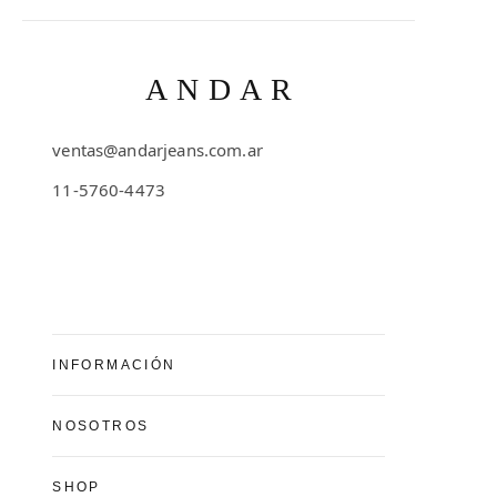
ANDAR
ventas@andarjeans.com.ar
11-5760-4473
Emilio Lamarca 481
INFORMACIÓN
Preguntas Frecuentes
NOSOTROS
Cómo comprar
Conocé Andar Jeans
SHOP
Guía de talles