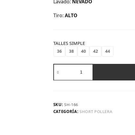
Lavado:
NEVADO
Tiro:
ALTO
TALLES SIMPLE
36
38
40
42
44
Sh-
166
|
Short
Pollera
Viral
Nevado
SKU:
SH-166
cantidad
CATEGORÍA:
SHORT POLLERA