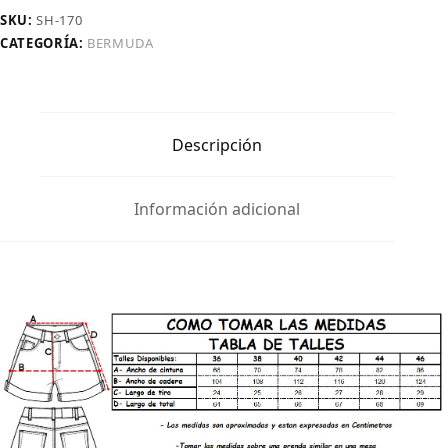
Oxido
SKU:
SH-170
cantidad
CATEGORÍA:
BERMUDA
Descripción
Información adicional