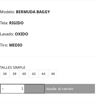
Modelo:
BERMUDA BAGGY
Tela:
RIGIDO
Lavado:
OXIDO
Tiro:
MEDIO
TALLES SIMPLE
36
38
40
42
44
46
Sh-
Añadir al carrito
170
|
Bermuda
Baggy