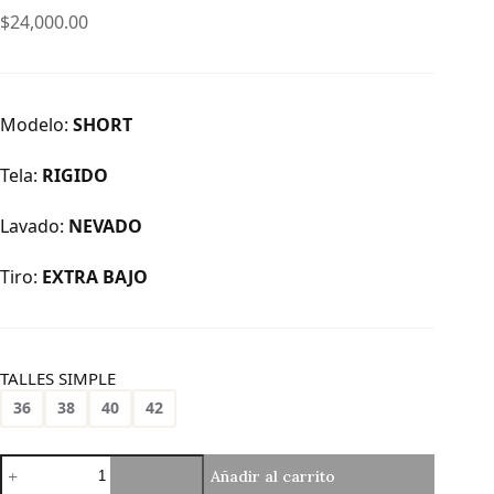
$
24,000.00
Modelo:
SHORT
Tela:
RIGIDO
Lavado:
NEVADO
Tiro:
EXTRA BAJO
TALLES SIMPLE
36
38
40
42
Sh-
Añadir al carrito
176