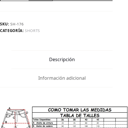
|
Short
Nevado
Gaviota
SKU:
SH-176
H/B
CATEGORÍA:
SHORTS
cantidad
Descripción
Información adicional