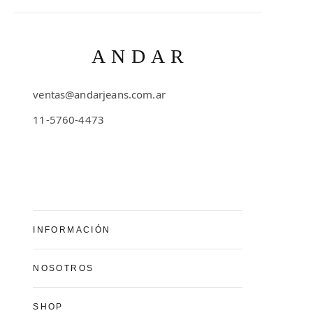
ANDAR
ventas@andarjeans.com.ar
11-5760-4473
Emilio Lamarca 481
INFORMACIÓN
Preguntas Frecuentes
NOSOTROS
Cómo comprar
Conocé Andar Jeans
SHOP
Guía de talles