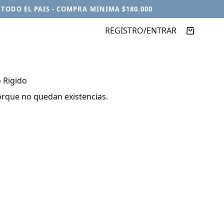
DO EL PAIS - COMPRA MINIMA $180.000
REGISTRO/ENTRAR
Carro
de
compra
o Rigido
orque no quedan existencias.