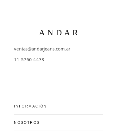
ANDAR
ventas@andarjeans.com.ar
11-5760-4473
Emilio Lamarca 481
INFORMACIÓN
Preguntas Frecuentes
NOSOTROS
Cómo comprar