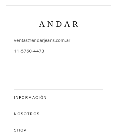
ANDAR
ventas@andarjeans.com.ar
11-5760-4473
Emilio Lamarca 481
INFORMACIÓN
Preguntas Frecuentes
NOSOTROS
Cómo comprar
Conocé Andar Jeans
SHOP
Guía de talles